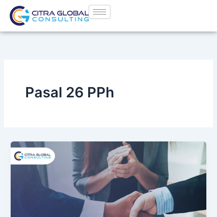
Lewati
ke
konten
Pasal 26 PPh