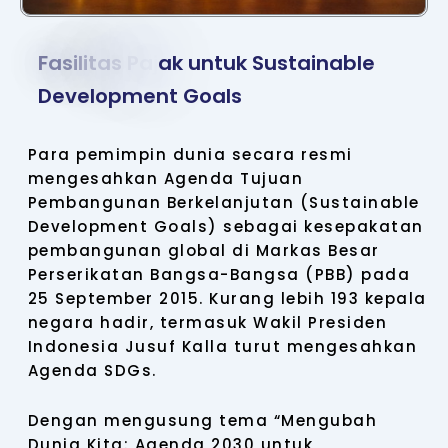
F
a
s
i
l
i
t
a
s
P
a
j
a
k
u
n
t
u
k
S
u
s
t
a
i
n
a
b
l
e
D
e
v
e
l
o
p
m
e
n
t
G
o
a
l
s
Para pemimpin dunia secara resmi
mengesahkan Agenda Tujuan
Pembangunan Berkelanjutan (Sustainable
Development Goals) sebagai kesepakatan
pembangunan global di Markas Besar
Perserikatan Bangsa-Bangsa (PBB) pada
25 September 2015. Kurang lebih 193 kepala
negara hadir, termasuk Wakil Presiden
Indonesia Jusuf Kalla turut mengesahkan
Agenda SDGs.
Dengan mengusung tema “Mengubah
Dunia Kita: Agenda 2030 untuk