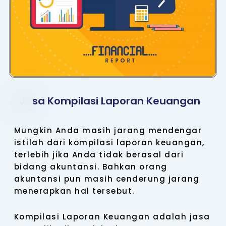
J
a
s
a
K
o
m
p
i
l
a
s
i
L
a
p
o
r
a
n
K
e
u
a
n
g
a
n
Mungkin Anda masih jarang mendengar
istilah dari kompilasi laporan keuangan,
terlebih jika Anda tidak berasal dari
bidang akuntansi. Bahkan orang
akuntansi pun masih cenderung jarang
menerapkan hal tersebut.
Kompilasi Laporan Keuangan adalah jasa