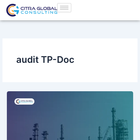
Lewati
ke
konten
audit TP-Doc