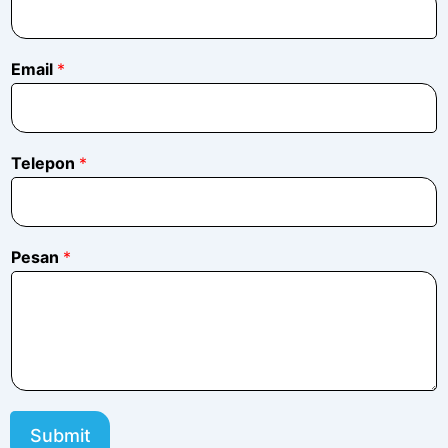
m
a
*
*
Email
*
Telepon
*
Pesan
*
Submit