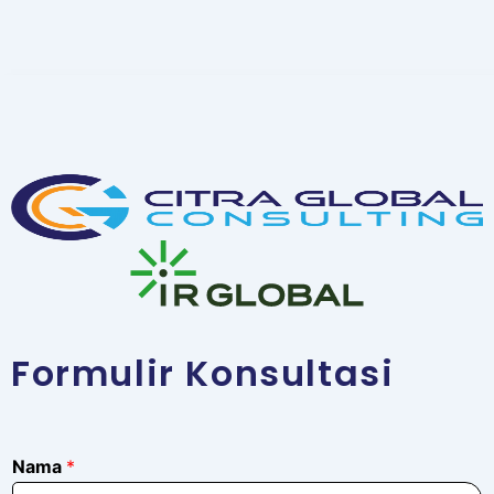
Formulir Konsultasi
N
Nama
*
a