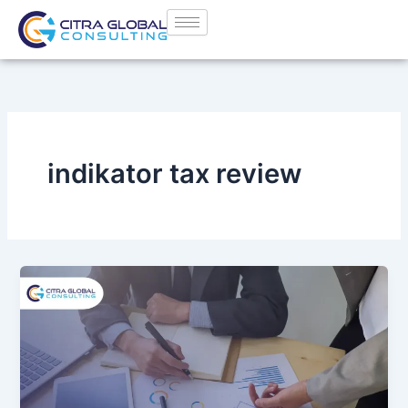
Lewati
ke
konten
indikator tax review