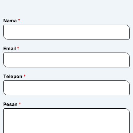
Nama
*
Email
*
Telepon
*
P
Pesan
*
e
s
a
n
N