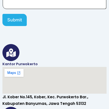
a
m
a
T
Submit
e
l
e
p
o
n
Kantor Purwokerto
Jl. Kober No.145, Kober, Kec. Purwokerto Bar.,
Kabupaten Banyumas, Jawa Tengah 53132