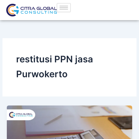
Lewati
ke
konten
restitusi PPN jasa
Purwokerto