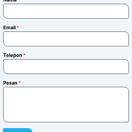
Email
*
Telepon
*
*
Pesan
*
*
P
e
s
a
n