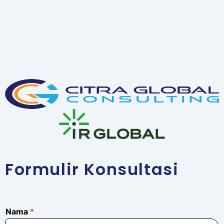
Formulir Konsultasi
N
Nama
*
a