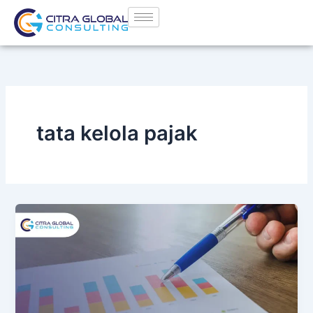
Lewati
ke
konten
tata kelola pajak