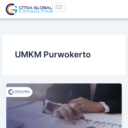
Lewati
ke
konten
UMKM Purwokerto