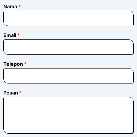
Nama
*
*
Email
*
*
E
m
a
i
Telepon
*
l
Pesan
*