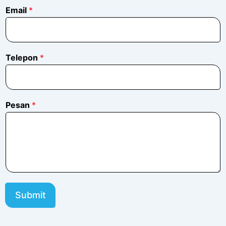
*
Email
*
*
P
e
s
a
Telepon
*
n
Pesan
*
Submit