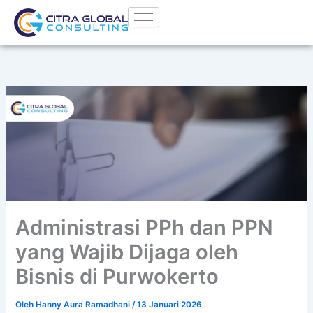
Lewati
ke
konten
Administrasi PPh dan PPN
yang Wajib Dijaga oleh
Bisnis di Purwokerto
Oleh
Hanny Aura Ramadhani
/
13 Januari 2026