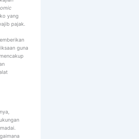
nomic
iko yang
ajib pajak.
memberikan
iksaan guna
i mencakup
an
alat
nya,
dukungan
emadai.
gaimana