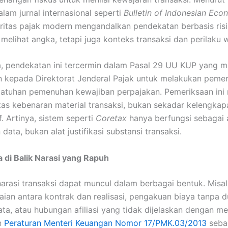
lam jurnal internasional seperti
Bulletin of Indonesian Eco
oritas pajak modern mengandalkan pendekatan berbasis ris
melihat angka, tetapi juga konteks transaksi dan perilaku w
a, pendekatan ini tercermin dalam Pasal 29 UU KUP yang 
 kepada Direktorat Jenderal Pajak untuk melakukan pemer
patuhan pemenuhan kewajiban perpajakan. Pemeriksaan in
tas kebenaran material transaksi, bukan sekadar kelengkap
f. Artinya, sistem seperti
Coretax
hanya berfungsi sebagai 
data, bukan alat justifikasi substansi transaksi.
a di Balik Narasi yang Rapuh
arasi transaksi dapat muncul dalam berbagai bentuk. Misal
aian antara kontrak dan realisasi, pengakuan biaya tanpa 
yata, atau hubungan afiliasi yang tidak dijelaskan dengan m
n
Peraturan Menteri Keuangan Nomor 17/PMK.03/2013
seba