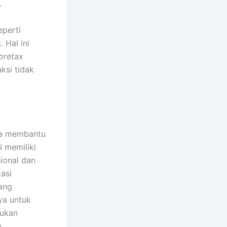
.
eperti
 Hal ini
oretax
aksi tidak
nya membantu
i memiliki
sional dan
asi
ang
ya untuk
bukan
.