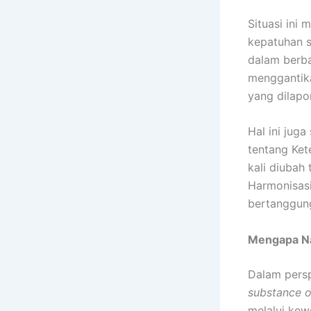
Situasi ini
kepatuhan s
dalam berbag
menggantika
yang dilapo
Hal ini jug
tentang Ke
kali diubah
Harmonisas
bertanggung
Mengapa Na
Dalam persp
substance o
melalui kew