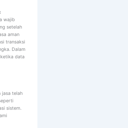
x
a wajib
ng setelah
rasa aman
si transaksi
angka. Dalam
 ketika data
jasa telah
seperti
asi sistem.
lami