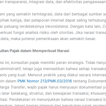
n transparansi, integrasi data, dan efektivitas pengawasan
em yang semakin terintegrasi, data dari berbagai sumber s
ihak ketiga, dan pelaporan internal dapat saling terhubung.
 peluang terdeteksinya inkonsistensi. Dengan kata lain,
C
rkuat fungsi analisis risiko oleh otoritas. Jika narasi trans
data, maka potensi pemeriksaan akan semakin besar.
ultan Pajak dalam Memperkuat Narasi
si ini, konsultan pajak memiliki peran strategis. Tidak ha
dministratif, tetapi juga memastikan bahwa setiap transaks
bisnis yang kuat. Menurut praktik yang diakui secara interna
min dalam
PMK Nomor 213/PMK.03/2016
tentang Dokument
Harga
Transfer
, wajib pajak harus menyusun dokumentasi y
 latar belakang, struktur, dan kewajaran transaksi, khususn
filiasi. Pendekatan ini menunjukkan bahwa narasi transaksi 
engkap, tetapi bagian integral dari kepatuhan pajak modern