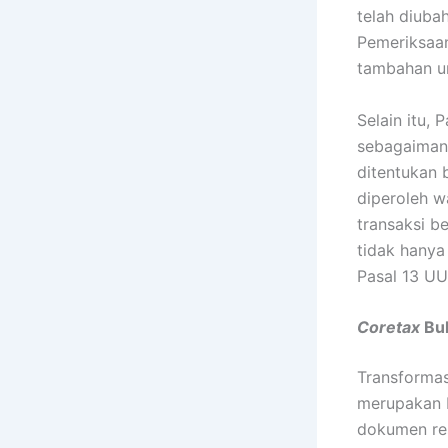
telah diuba
Pemeriksaan
tambahan un
Selain itu,
sebagaiman
ditentukan
diperoleh w
transaksi 
tidak hanya 
Pasal 13 UU
Coretax
Bu
Transformas
merupakan b
dokumen re