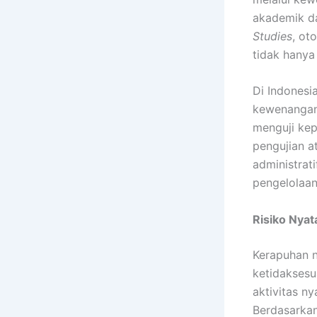
akademik da
Studies
, ot
tidak hanya 
Di Indonesi
kewenangan
menguji ke
pengujian a
administrati
pengelolaan 
Risiko Nyat
Kerapuhan n
ketidaksesu
aktivitas n
Berdasarka