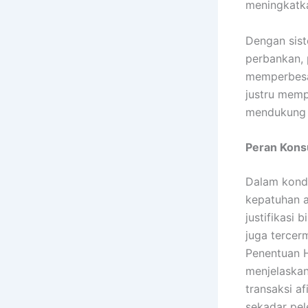
meningkatka
Dengan sist
perbankan, p
memperbesar
justru mempe
mendukung 
Peran Kons
Dalam kondi
kepatuhan a
justifikasi 
juga tercer
Penentuan 
menjelaskan
transaksi a
sekadar pel