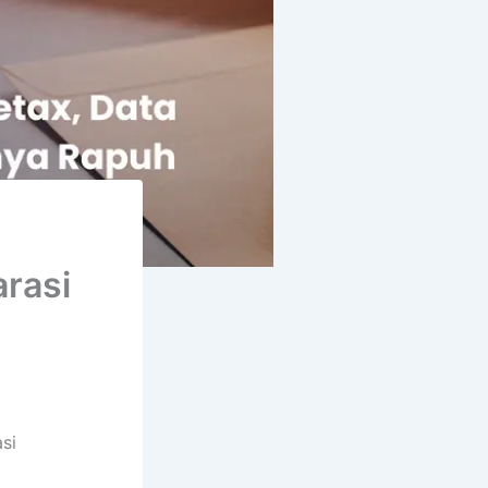
arasi
si