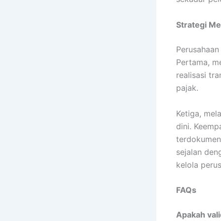
Strategi M
Perusahaan 
Pertama, me
realisasi t
pajak.
Ketiga, me
dini. Keemp
terdokument
sejalan den
kelola peru
FAQs
Apakah val