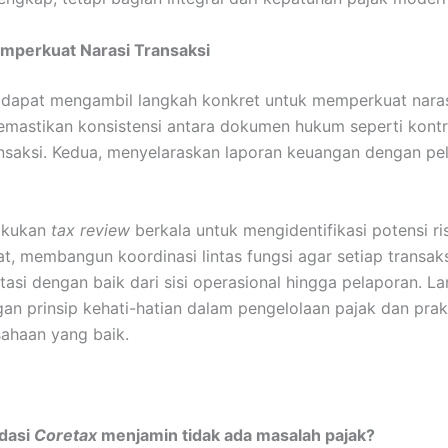
emperkuat Narasi Transaksi
dapat mengambil langkah konkret untuk memperkuat narasi
mastikan konsistensi antara dokumen hukum seperti kont
ransaksi. Kedua, menyelaraskan laporan keuangan dengan pe
lakukan
tax review
berkala untuk mengidentifikasi potensi ri
at, membangun koordinasi lintas fungsi agar setiap transak
asi dengan baik dari sisi operasional hingga pelaporan. La
gan prinsip kehati-hatian dalam pengelolaan pajak dan prak
sahaan yang baik.
idasi
Coretax
menjamin tidak ada masalah pajak?