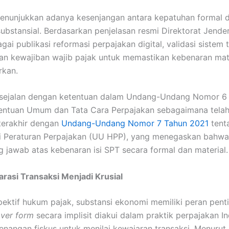
 menunjukkan adanya kesenjangan antara kepatuhan formal 
ubstansial. Berdasarkan penjelasan resmi Direktorat Jender
ai publikasi reformasi perpajakan digital, validasi sistem 
n kewajiban wajib pajak untuk memastikan kebenaran mate
rkan.
a sejalan dengan ketentuan dalam Undang-Undang Nomor 6
tentuan Umum dan Tata Cara Perpajakan sebagaimana tela
 terakhir dengan
Undang-Undang Nomor 7 Tahun 2021
tent
i Peraturan Perpajakan (UU HPP), yang menegaskan bahwa 
 jawab atas kebenaran isi SPT secara formal dan material.
rasi Transaksi Menjadi Krusial
ektif hukum pajak, substansi ekonomi memiliki peran penti
ver form
secara implisit diakui dalam praktik perpajakan I
enangan fiskus untuk menilai kewajaran transaksi. Menurut 