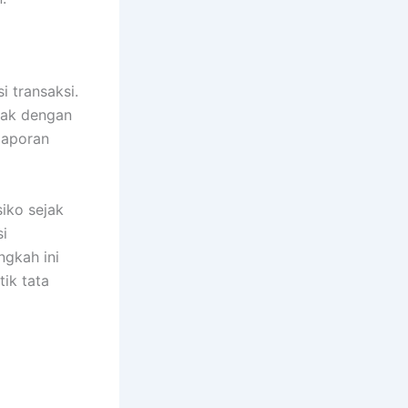
 transaksi.
rak dengan
laporan
siko sejak
si
ngkah ini
tik tata