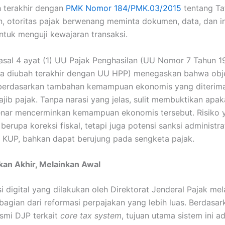
h terakhir dengan
PMK Nomor 184/PMK.03/2015
tentang Ta
, otoritas pajak berwenang meminta dokumen, data, dan i
tuk menguji kewajaran transaksi.
 Pasal 4 ayat (1) UU Pajak Penghasilan (UU Nomor 7 Tahun 
a diubah terakhir dengan UU HPP) menegaskan bahwa obj
 berdasarkan tambahan kemampuan ekonomis yang diterima
ajib pajak. Tanpa narasi yang jelas, sulit membuktikan apa
benar mencerminkan kemampuan ekonomis tersebut. Risiko 
berupa koreksi fiskal, tetapi juga potensi sanksi administra
 KUP, bahkan dapat berujung pada sengketa pajak.
kan Akhir, Melainkan Awal
i digital yang dilakukan oleh Direktorat Jenderal Pajak mel
agian dari reformasi perpajakan yang lebih luas. Berdasar
smi DJP terkait
core tax system
, tujuan utama sistem ini a