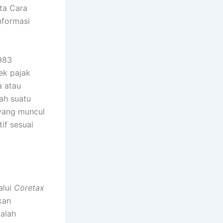
ta Cara
nformasi
1983
ek pajak
 atau
kah suatu
yang muncul
tif sesuai
alui
Coretax
kan
dalah