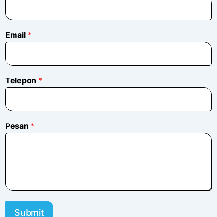
l
e
p
o
Email
*
n
N
a
m
Telepon
*
a
*
Pesan
*
Submit