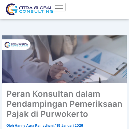
Lewati
ke
konten
Peran Konsultan dalam
Pendampingan Pemeriksaan
Pajak di Purwokerto
Oleh
Hanny Aura Ramadhani
/
19 Januari 2026