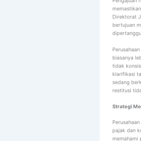
Pengajuan r
memastikan 
Direktorat 
bertujuan m
dipertangg
Perusahaan 
biasanya le
tidak konsi
klarifikasi
sedang berk
restitusi ti
Strategi Me
Perusahaan 
pajak dan k
memahami p