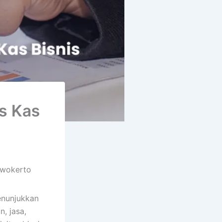
us Kas
urwokerto
enunjukkan
, jasa,