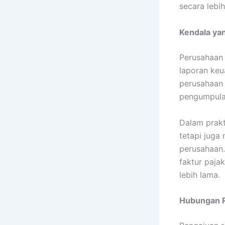
secara lebi
Kendala yan
Perusahaan 
laporan keu
perusahaan 
pengumpula
Dalam prakt
tetapi juga
perusahaan.
faktur paja
lebih lama.
Hubungan R