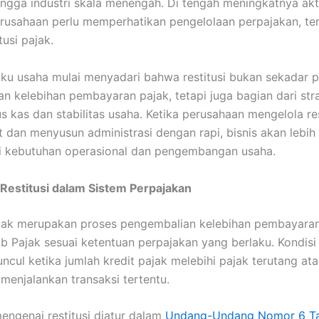
hingga industri skala menengah. Di tengah meningkatnya akti
erusahaan perlu memperhatikan pengelolaan perpajakan, t
tusi pajak.
ku usaha mulai menyadari bahwa restitusi bukan sekadar 
n kelebihan pembayaran pajak, tetapi juga bagian dari str
s kas dan stabilitas usaha. Ketika perusahaan mengelola res
t dan menyusun administrasi dengan rapi, bisnis akan lebih
 kebutuhan operasional dan pengembangan usaha.
estitusi dalam Sistem Perpajakan
ajak merupakan proses pengembalian kelebihan pembayaran
b Pajak sesuai ketentuan perpajakan yang berlaku. Kondisi 
ncul ketika jumlah kredit pajak melebihi pajak terutang at
menjalankan transaksi tertentu.
engenai restitusi diatur dalam
Undang-Undang Nomor 6 T