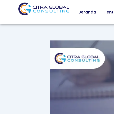
Lewati
ke
Beranda
Tent
konten