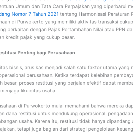
entuan Umum dan Tata Cara Perpajakan yang diperbarui me
ang Nomor 7 Tahun 2021
tentang Harmonisasi Peraturan 
haan di Purwokerto yang memiliki aktivitas transaksi cukup 
ering berkaitan dengan Pajak Pertambahan Nilai atau PPN da
n kredit pajak yang cukup besar.
stitusi Penting bagi Perusahaan
itas bisnis, arus kas menjadi salah satu faktor utama yang
operasional perusahaan. Ketika terdapat kelebihan pembay
h besar, proses restitusi yang berjalan efektif dapat memb
menjaga likuiditas usaha.
usahaan di Purwokerto mulai memahami bahwa mereka da
 dana restitusi untuk mendukung operasional, pengadaan
angan usaha. Karena itu, restitusi tidak hanya dipandang
ajakan, tetapi juga bagian dari strategi pengelolaan keuang