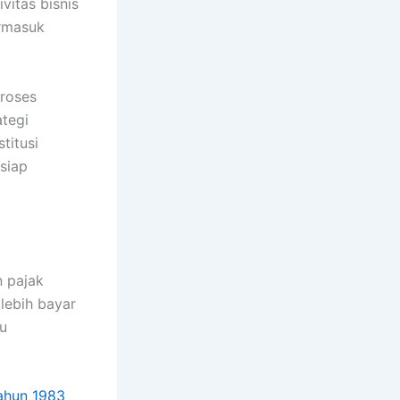
vitas bisnis
ermasuk
proses
ategi
titusi
 siap
 pajak
lebih bayar
au
ahun 1983