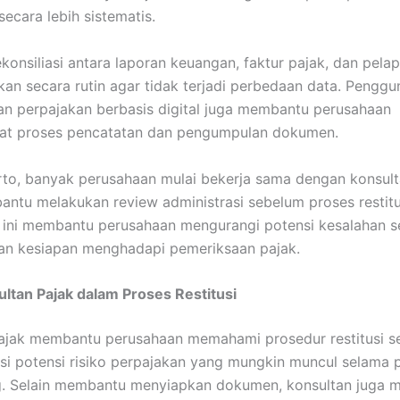
ecara lebih sistematis.
rekonsiliasi antara laporan keuangan, faktur pajak, dan pel
ukan secara rutin agar tidak terjadi perbedaan data. Pengg
an perpajakan berbasis digital juga membantu perusahaan
t proses pencatatan dan pengumpulan dokumen.
to, banyak perusahaan mulai bekerja sama dengan konsult
ntu melakukan review administrasi sebelum proses restitus
ini membantu perusahaan mengurangi potensi kesalahan s
an kesiapan menghadapi pemeriksaan pajak.
ltan Pajak dalam Proses Restitusi
ajak membantu perusahaan memahami prosedur restitusi se
i potensi risiko perpajakan yang mungkin muncul selama 
g. Selain membantu menyiapkan dokumen, konsultan juga