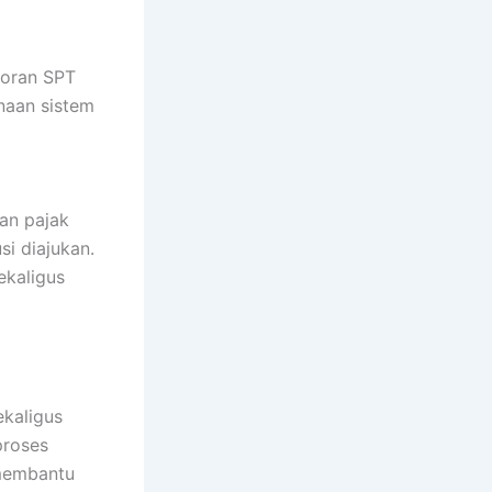
aporan SPT
unaan sistem
an pajak
i diajukan.
ekaligus
kaligus
proses
 membantu