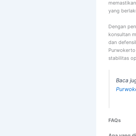
memastikan 
yang berlak
Dengan pen
konsultan m
dan defensi
Purwokerto
stabilitas o
Baca ju
Purwok
FAQs
Apa yang di