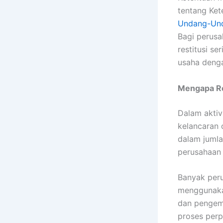
tentang Ket
Undang-Und
Bagi perusa
restitusi s
usaha denga
Mengapa Re
Dalam aktiv
kelancaran 
dalam jumla
perusahaan 
Banyak per
menggunakan
dan pengemb
proses perp