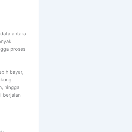
data antara
banyak
ngga proses
ebih bayar,
ukung
n, hingga
i berjalan