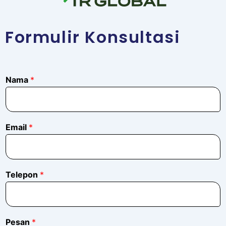
Formulir Konsultasi
*
Nama
*
E
m
a
i
l
Email
*
N
a
m
a
Telepon
*
Pesan
*