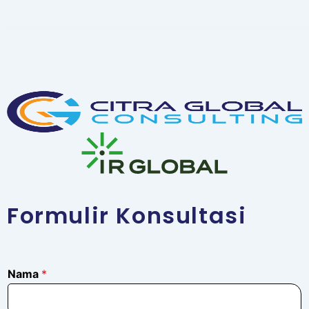
Formulir Konsultasi
*
Nama
*
E
m
a